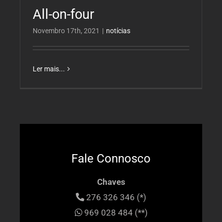
All-on-four
Novembro 17th, 2021
|
notícias
Ler mais...
Fale Connosco
Chaves
276 326 346 (*)
969 028 484 (**)