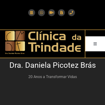
Skip
to
content
Toggle
Naviga
HOME
Dra. Daniela Picotez Brás
A CLÍNICA
20 Anos a Transformar Vidas
A EQUIPA