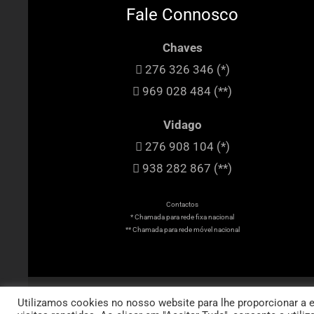
Fale Connosco
Chaves
276 326 346 (*)
969 028 484 (**)
Vidago
276 908 104 (*)
938 282 867 (**)
Contactos
* Chamada para rede fixa nacional
** Chamada para rede móvel nacional
© 
Utilizamos cookies no nosso website para lhe proporcionar a e