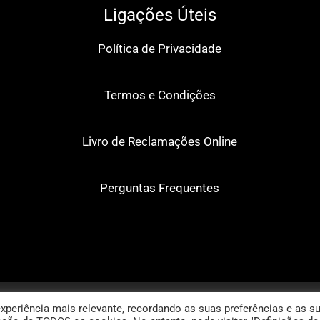
Ligações Úteis
Política de Privacidade
Termos e Condições
Livro de Reclamações Online
Perguntas Frequentes
Copyright 2021 :: Clínica da Trindade - Daniela Picotez Brás :: Powered by
AboutDigi
xperiência mais relevante, recordando as suas preferências e as s