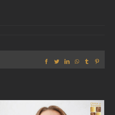
Facebook
Twitter
LinkedIn
WhatsApp
Tumblr
Pintere