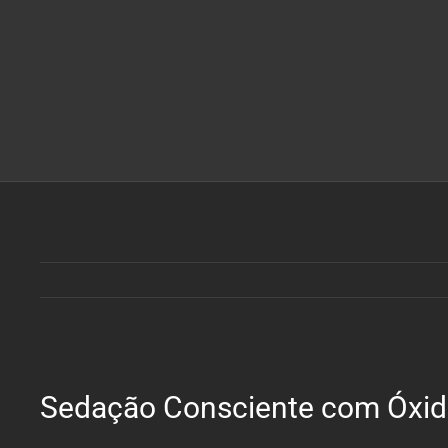
View
Sedação Consciente com Óxid
Larger
Image