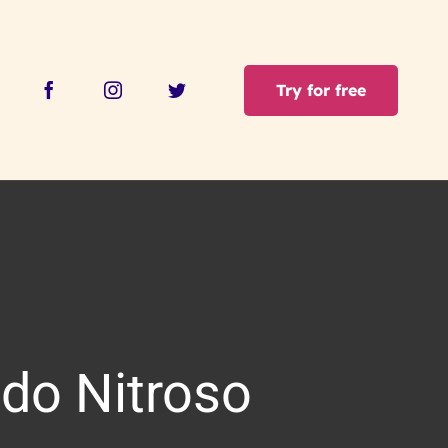
Try for free
do Nitroso