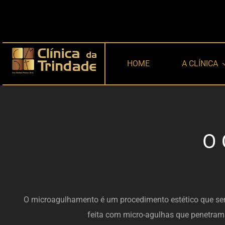
Skip
to
content
HOME
A CLÍNICA
O 
O microagulhamento é um procedimento estético que serv
feita com micro-agulhas que penetram 