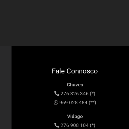
Fale Connosco
Chaves
276 326 346 (*)
969 028 484 (**)
Vidago
276 908 104 (*)