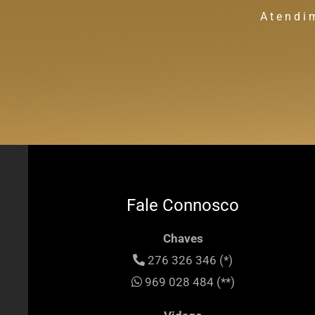
Atendi
Fale Connosco
Chaves
276 326 346 (*)
969 028 484 (**)