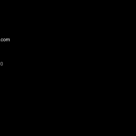
e.com
00