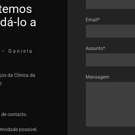
 temos
dá-lo a
Email*
Assunto*
 – Daniela
ços da Clínica da
Mensagem
?
 de contacto.
evidade possível.