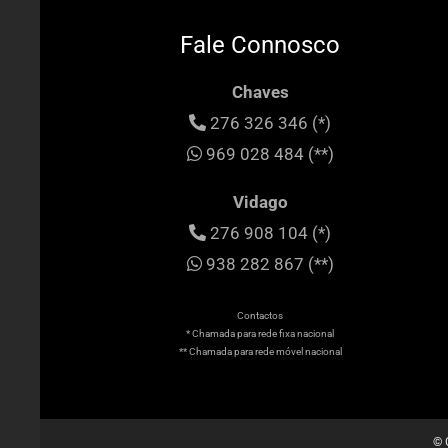
Fale Connosco
Chaves
276 326 346 (*)
969 028 484 (**)
Vidago
276 908 104 (*)
938 282 867 (**)
Contactos
* Chamada para rede fixa nacional
** Chamada para rede móvel nacional
© 